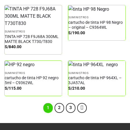
SUMINISTROS
cartucho de tinta HP 98 Negro
– original – C9364WL
SUMINISTROS
S/
190.00
TINTA HP 728 F9J68A 300ML
MATTE BLACK T730/T830
S/
840.00
SUMINISTROS
SUMINISTROS
cartucho de tinta HP 92 negro
cartucho de tinta HP 964XL –
5ml – C9362WL
3JA57AL
S/
115.00
S/
210.00
1
2
3