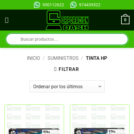
Saltar
950112622
974439522
al
contenido
0
Búsqueda
de
productos
INICIO
/
SUMINISTROS
/
TINTA HP
FILTRAR