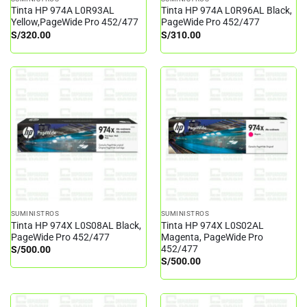
Tinta HP 974A L0R93AL
Tinta HP 974A L0R96AL Black,
Yellow,PageWide Pro 452/477
PageWide Pro 452/477
S/
320.00
S/
310.00
SUMINISTROS
SUMINISTROS
Tinta HP 974X L0S08AL Black,
Tinta HP 974X L0S02AL
PageWide Pro 452/477
Magenta, PageWide Pro
452/477
S/
500.00
S/
500.00