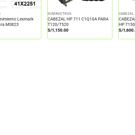
S
SUMINISTROS
CABEZAL 
enimiento Lexmark
CABEZAL HP 711 C1Q10A PARA
CABEZAL
ara MS823
T120/T520
HP T150
S/
1,150.00
S/
1,600