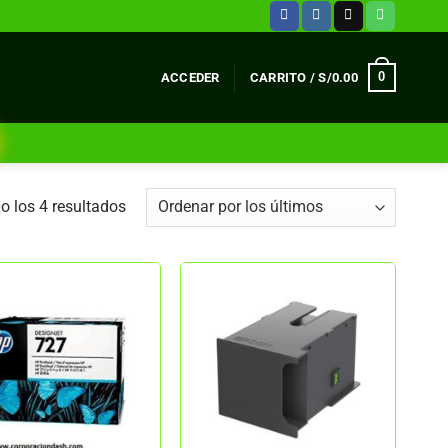
0
ACCEDER
CARRITO /
S/
0.00
Ordenado
 los 4 resultados
por
los
últimos