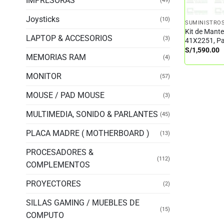
IMPRESORAS
(49)
Joysticks
(10)
SUMINISTRO
Kit de Mant
LAPTOP & ACCESORIOS
(3)
41X2251, P
S/
1,590.00
MEMORIAS RAM
(4)
MONITOR
(57)
MOUSE / PAD MOUSE
(3)
MULTIMEDIA, SONIDO & PARLANTES
(45)
PLACA MADRE ( MOTHERBOARD )
(13)
PROCESADORES &
(112)
COMPLEMENTOS
PROYECTORES
(2)
SILLAS GAMING / MUEBLES DE
(15)
COMPUTO