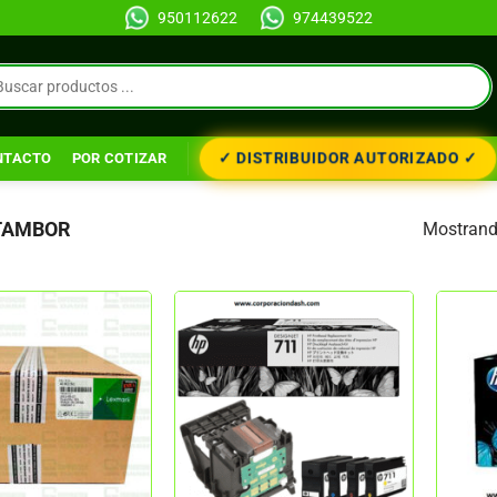
950112622
974439522
✓ DISTRIBUIDOR AUTORIZADO ✓
NTACTO
POR COTIZAR
 TAMBOR
Mostrando