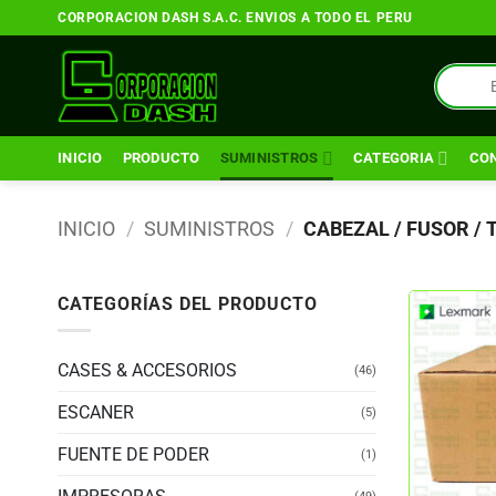
Saltar
CORPORACION DASH S.A.C. ENVIOS A TODO EL PERU
al
contenido
Búsqueda
de
productos
INICIO
PRODUCTO
SUMINISTROS
CATEGORIA
CO
INICIO
/
SUMINISTROS
/
CABEZAL / FUSOR /
CATEGORÍAS DEL PRODUCTO
CASES & ACCESORIOS
(46)
ESCANER
(5)
FUENTE DE PODER
(1)