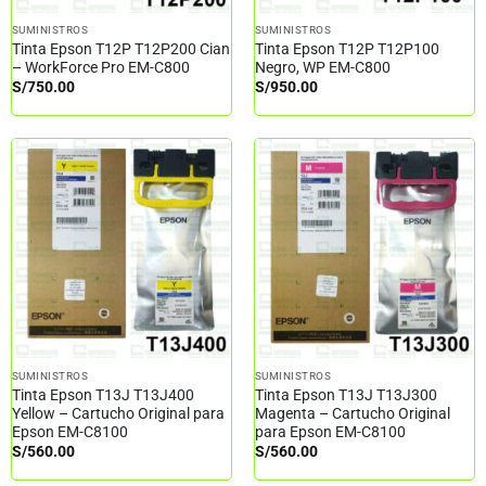
SUMINISTROS
SUMINISTROS
Tinta Epson T12P T12P200 Cian
Tinta Epson T12P T12P100
– WorkForce Pro EM-C800
Negro, WP EM-C800
S/
750.00
S/
950.00
SUMINISTROS
SUMINISTROS
Tinta Epson T13J T13J400
Tinta Epson T13J T13J300
Yellow – Cartucho Original para
Magenta – Cartucho Original
Epson EM-C8100
para Epson EM-C8100
S/
560.00
S/
560.00