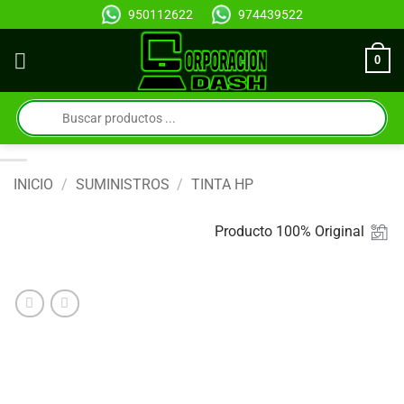
Saltar
950112622
974439522
al
contenido
0
Búsqueda
de
productos
INICIO
/
SUMINISTROS
/
TINTA HP
Producto 100% Original