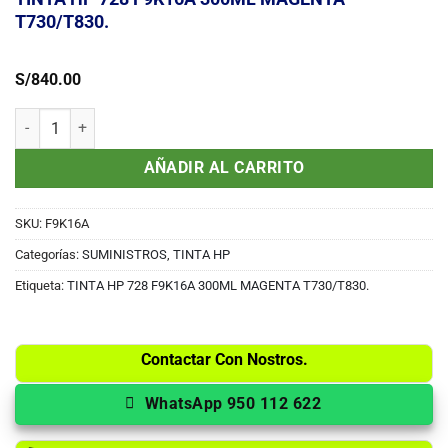
T730/T830.
S/
840.00
TINTA HP 728 F9K16A 300ML MAGENTA T730/T830. cantidad
AÑADIR AL CARRITO
SKU:
F9K16A
Categorías:
SUMINISTROS
,
TINTA HP
Etiqueta:
TINTA HP 728 F9K16A 300ML MAGENTA T730/T830.
Contactar Con Nostros.
WhatsApp 950 112 622