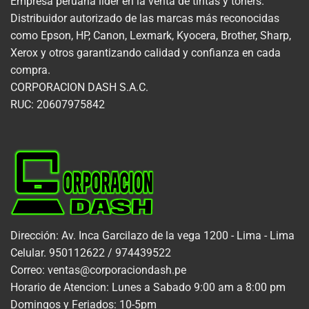
Empresa peruana líder en la venta de tintas y tóners.
Distribuidor autorizado de las marcas más reconocidas
como Epson, HP, Canon, Lexmark, Kyocera, Brother, Sharp,
Xerox y otros garantizando calidad y confianza en cada
compra.
CORPORACION DASH S.A.C.
RUC: 20607975842
Dirección: Av. Inca Garcilazo de la vega 1200 - Lima - Lima
Celular. 950112622 / 974439522
Correo: ventas@corporaciondash.pe
Horario de Atencion: Lunes a Sabado 9:00 am a 8:00 pm
Domingos y Feriados: 10-5pm