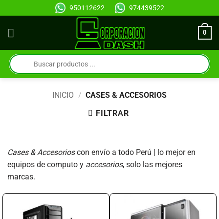
Saltar
950112622
974439522
al
contenido
0
Búsqueda
de
productos
INICIO
/
CASES & ACCESORIOS
FILTRAR
Cases & Accesorios
con envío a todo Perú | lo mejor en
equipos de computo y
accesorios
, solo las mejores
marcas.