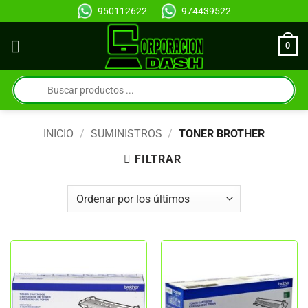
Saltar
950112622
974439522
al
contenido
0
Búsqueda
de
productos
INICIO
/
SUMINISTROS
/
TONER BROTHER
FILTRAR