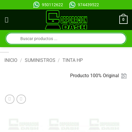
Saltar
950112622
974439522
al
contenido
0
Búsqueda
de
productos
INICIO
/
SUMINISTROS
/
TINTA HP
Producto 100% Original