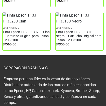
S/
560.00
S/
560.00
SUMINISTROS
SUMINISTROS
Tinta Epson T13J T13J200 Cian
Tinta Epson T13J T13J100
– Cartucho Original para Epson
Negro – Cartucho Original para
EM-C8100
Epson EM-C8100
S/
560.00
S/
350.00
COPORACION DASH S.A.C.
Empresa peruana líder en la venta de tintas y tóners.
Distribuidor autorizado de las marcas más reconocidas
como Epson, HP, Canon, Lexmark, Kyocera, Brother, Sharp,
Xerox y otros garantizando calidad y confianza en cada
compra.