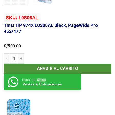
SKU:
L0S08AL
Tinta HP 974X L0S08AL Black, PageWide Pro
452/477
S/
500.00
Tinta HP 974X L0S08AL Black, PageWide Pro 452/477 cantidad
AÑADIR AL CARRITO
Ronal Ch.
En línea
Ventas & Cotizaciones