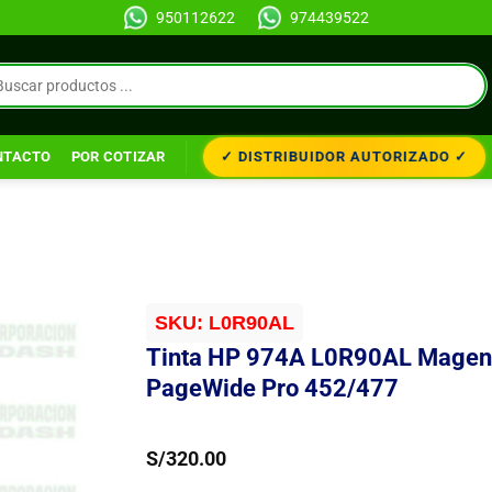
950112622
974439522
✓ DISTRIBUIDOR AUTORIZADO ✓
NTACTO
POR COTIZAR
SKU:
L0R90AL
Tinta HP 974A L0R90AL Magen
PageWide Pro 452/477
S/
320.00