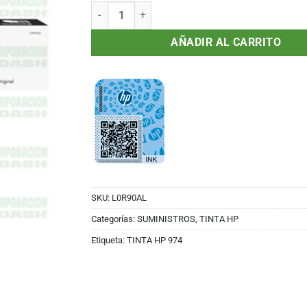
Tinta HP 974A L0R90AL Magenta, PageWide Pro 
AÑADIR AL CARRITO
SKU:
L0R90AL
Categorías:
SUMINISTROS
,
TINTA HP
Etiqueta:
TINTA HP 974