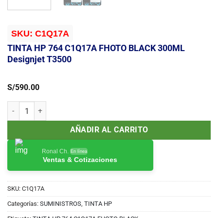
SKU:
C1Q17A
TINTA HP 764 C1Q17A FHOTO BLACK 300ML
Designjet T3500
S/
590.00
TINTA HP 764 C1Q17A FHOTO BLACK 300ML Designjet T3500 canti
AÑADIR AL CARRITO
Ronal Ch.
En línea
Ventas & Cotizaciones
SKU:
C1Q17A
Categorías:
SUMINISTROS
,
TINTA HP