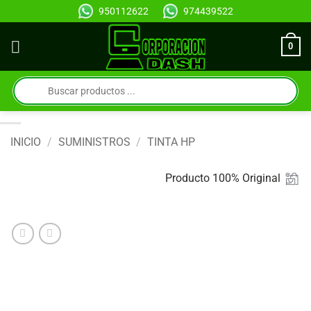
Saltar
950112622
974439522
al
contenido
0
Búsqueda
de
productos
INICIO
/
SUMINISTROS
/
TINTA HP
Producto 100% Original