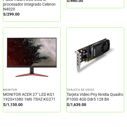
S/
660.00
procesador Integrado Celeron
N4020
S/
299.00
MONITOR
TARJETA DE VIDEO
MONITOR ACER 27″ LED KG1
Tarjeta Video Pny Nvidia Quadro
1920×1080 1MS 75HZ KG271
P1000 4Gb Ddr5 128 Bit
S/
1,150.00
S/
1,639.00