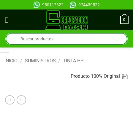
Saltar
950112622
974439522
al
contenido
0
Búsqueda
de
productos
INICIO
/
SUMINISTROS
/
TINTA HP
Producto 100% Original