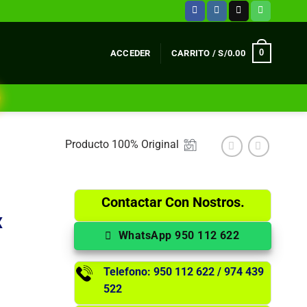
0
ACCEDER
CARRITO /
S/
0.00
Producto 100% Original
Contactar Con Nostros.
X
WhatsApp 950 112 622
Telefono: 950 112 622 / 974 439
522