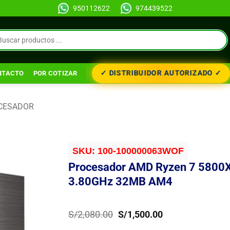
950112622
974439522
✓ DISTRIBUIDOR AUTORIZADO ✓
NTACTO
POR COTIZAR
CESADOR
SKU:
100-100000063WOF
Procesador AMD Ryzen 7 5800
3.80GHz 32MB AM4
El
El
S/
2,080.00
S/
1,500.00
precio
precio