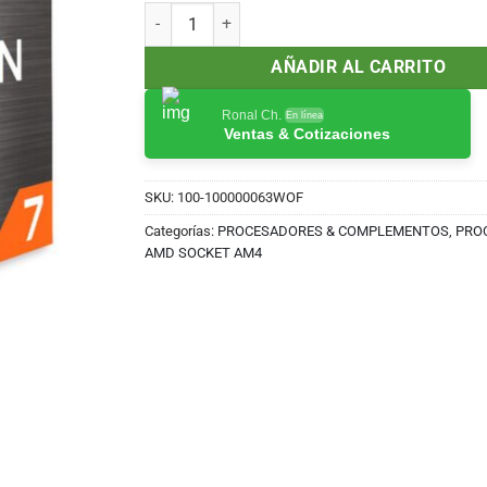
original
actual
Procesador AMD Ryzen 7 5800X 3.80GHz 32MB A
era:
es:
S/2,080.00.
S/1,500.00.
AÑADIR AL CARRITO
Ronal Ch.
En línea
Ventas & Cotizaciones
SKU:
100-100000063WOF
Categorías:
PROCESADORES & COMPLEMENTOS
,
PRO
AMD SOCKET AM4