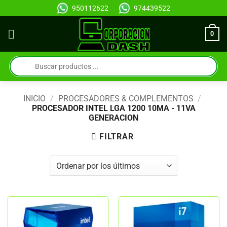
Saltar
950112622
974439522
al
contenido
0
Búsqueda
de
productos
INICIO
/
PROCESADORES & COMPLEMENTOS
/
PROCESADOR INTEL LGA 1200 10MA - 11VA
GENERACION
FILTRAR