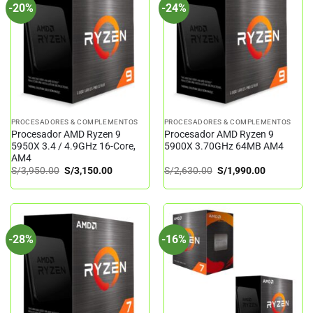
-20%
-24%
PROCESADORES & COMPLEMENTOS
PROCESADORES & COMPLEMENTOS
Procesador AMD Ryzen 9
Procesador AMD Ryzen 9
5950X 3.4 / 4.9GHz 16-Core,
5900X 3.70GHz 64MB AM4
AM4
El
El
El
El
S/
3,950.00
S/
3,150.00
S/
2,630.00
S/
1,990.00
precio
precio
precio
precio
original
actual
original
actual
era:
es:
era:
es:
S/3,950.00.
S/3,150.00.
S/2,630.00.
S/1,990.00
-28%
-16%