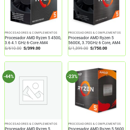
PROCESADORES & COMPLEMENTOS
PROCESADORES & COMPLEMENTOS
Procesador AMD Ryzen 5 4500,
Procesador AMD Ryzen 5
3.6 4.1 GHz 6-Core AM4
5600X, 3.70GHz 6 Core, AM4
El
El
El
El
S/
610.00
S/
399.00
S/
1,399.00
S/
750.00
precio
precio
precio
precio
original
actual
original
actual
era:
es:
era:
es:
S/610.00.
S/399.00.
S/1,399.00.
S/750.00.
-44%
-23%
PROCESADORES & COMPLEMENTOS
PROCESADORES & COMPLEMENTOS
Procesador AMD Ryzen 5
Procesador AMD Ryzen 5 5600