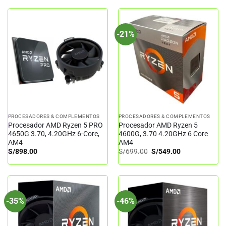
-21%
PROCESADORES & COMPLEMENTOS
PROCESADORES & COMPLEMENTOS
Procesador AMD Ryzen 5 PRO
Procesador AMD Ryzen 5
4650G 3.70, 4.20GHz 6-Core,
4600G, 3.70 4.20GHz 6 Core
AM4
AM4
El
El
S/
898.00
S/
699.00
S/
549.00
precio
precio
original
actual
era:
es:
S/699.00.
S/549.00.
-35%
-46%