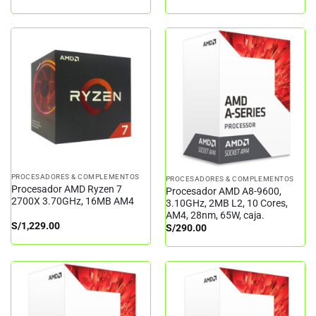
precio
precio
original
actual
era:
es:
S/1,750.00.
S/1,220.00.
PROCESADORES & COMPLEMENTOS
PROCESADORES & COMPLEMENTOS
Procesador AMD Ryzen 7
Procesador AMD A8-9600,
2700X 3.70GHz, 16MB AM4
3.10GHz, 2MB L2, 10 Cores,
AM4, 28nm, 65W, caja.
S/
1,229.00
S/
290.00