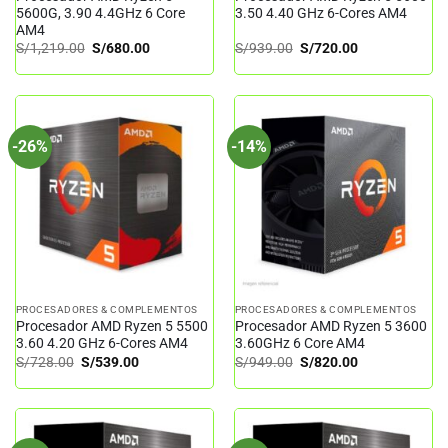
5600G, 3.90 4.4GHz 6 Core
3.50 4.40 GHz 6-Cores AM4
AM4
El
El
El
El
S/
1,219.00
S/
680.00
S/
939.00
S/
720.00
precio
precio
precio
precio
original
actual
original
actual
era:
es:
era:
es:
S/1,219.00.
S/680.00.
S/939.00.
S/720.00.
-26%
-14%
PROCESADORES & COMPLEMENTOS
PROCESADORES & COMPLEMENTOS
Procesador AMD Ryzen 5 5500
Procesador AMD Ryzen 5 3600
3.60 4.20 GHz 6-Cores AM4
3.60GHz 6 Core AM4
El
El
El
El
S/
728.00
S/
539.00
S/
949.00
S/
820.00
precio
precio
precio
precio
original
actual
original
actual
era:
es:
era:
es:
S/728.00.
S/539.00.
S/949.00.
S/820.00.