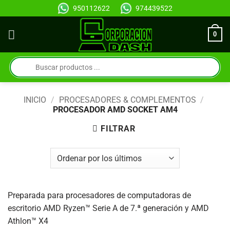
Saltar
950112622
974439522
al
contenido
0
Búsqueda
de
productos
INICIO
/
PROCESADORES & COMPLEMENTOS
/
PROCESADOR AMD SOCKET AM4
FILTRAR
Preparada para procesadores de computadoras de
escritorio AMD Ryzen™ Serie A de 7.ª generación y AMD
Athlon™ X4