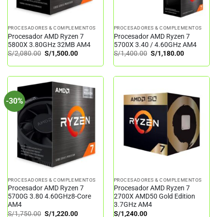
PROCESADORES & COMPLEMENTOS
PROCESADORES & COMPLEMENTOS
Procesador AMD Ryzen 7
Procesador AMD Ryzen 7
5800X 3.80GHz 32MB AM4
5700X 3.40 / 4.60GHz AM4
El
El
El
El
S/
2,080.00
S/
1,500.00
S/
1,400.00
S/
1,180.00
precio
precio
precio
precio
original
actual
original
actual
era:
es:
era:
es:
S/2,080.00.
S/1,500.00.
S/1,400.00.
S/1,180.00
-30%
PROCESADORES & COMPLEMENTOS
PROCESADORES & COMPLEMENTOS
Procesador AMD Ryzen 7
Procesador AMD Ryzen 7
5700G 3.80 4.60GHz8-Core
2700X AMD50 Gold Edition
AM4
3.7GHz AM4
El
El
S/
1,750.00
S/
1,220.00
S/
1,240.00