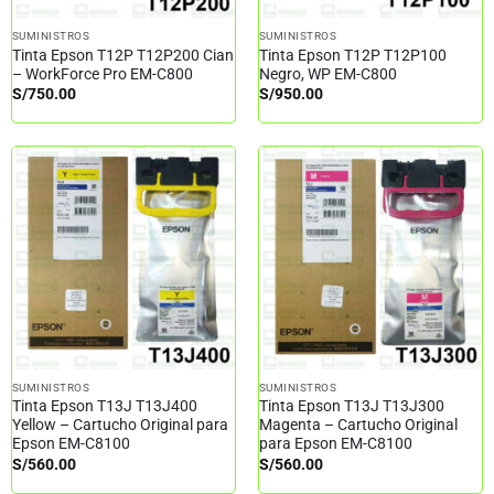
SUMINISTROS
SUMINISTROS
Tinta Epson T12P T12P200 Cian
Tinta Epson T12P T12P100
– WorkForce Pro EM-C800
Negro, WP EM-C800
S/
750.00
S/
950.00
SUMINISTROS
SUMINISTROS
Tinta Epson T13J T13J400
Tinta Epson T13J T13J300
Yellow – Cartucho Original para
Magenta – Cartucho Original
Epson EM-C8100
para Epson EM-C8100
S/
560.00
S/
560.00