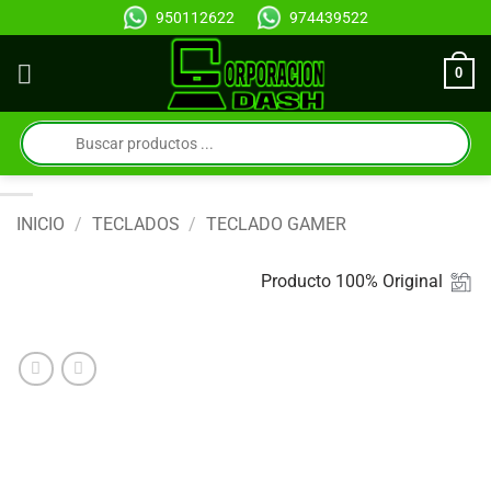
Saltar
950112622
974439522
al
contenido
0
Búsqueda
de
productos
INICIO
/
TECLADOS
/
TECLADO GAMER
Producto 100% Original