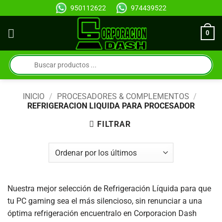
Saltar
950112622
974439522
al
contenido
0
Búsqueda
de
productos
INICIO
/
PROCESADORES & COMPLEMENTOS
/
REFRIGERACION LIQUIDA PARA PROCESADOR
FILTRAR
Nuestra mejor selección de Refrigeración Líquida para que
tu PC gaming sea el más silencioso, sin renunciar a una
óptima refrigeración encuentralo en Corporacion Dash