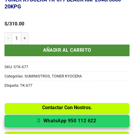
20KPG
S/
310.00
TONER KYOCERA TK-677 BLACK KM-2540/3060 20KPG cantidad
AÑADIR AL CARRITO
SKU:
STK-677
Categorías:
SUMINISTROS
,
TONER KYOCERA
Etiqueta:
TK-677
Contactar Con Nostros.
WhatsApp 950 112 622