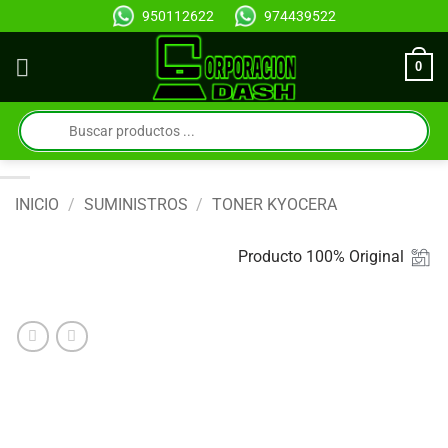
Saltar
950112622
974439522
al
contenido
0
Búsqueda
de
productos
INICIO
/
SUMINISTROS
/
TONER KYOCERA
Producto 100% Original