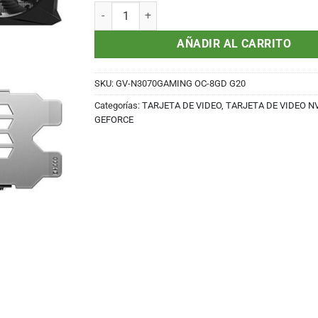
Tarjeta de video Gigabyte GeForce RTX 3070 8GB
AÑADIR AL CARRITO
SKU:
GV-N3070GAMING OC-8GD G20
Categorías:
TARJETA DE VIDEO
,
TARJETA DE VIDEO N
GEFORCE