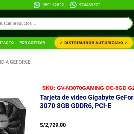
950112622
974439522
✓ DISTRIBUIDOR AUTORIZADO ✓
NTACTO
POR COTIZAR
IDIA GEFORCE
SKU:
GV-N3070GAMING OC-8GD G
Tarjeta de video Gigabyte GeFo
3070 8GB GDDR6, PCI-E
S/
2,729.00