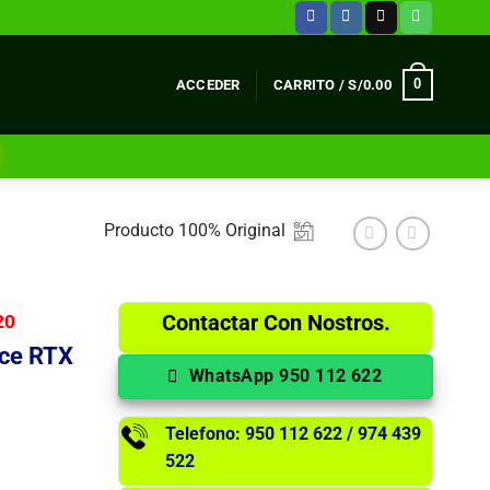
0
ACCEDER
CARRITO /
S/
0.00
Producto 100% Original
Contactar Con Nostros.
20
rce RTX
WhatsApp 950 112 622
Telefono: 950 112 622 / 974 439
522