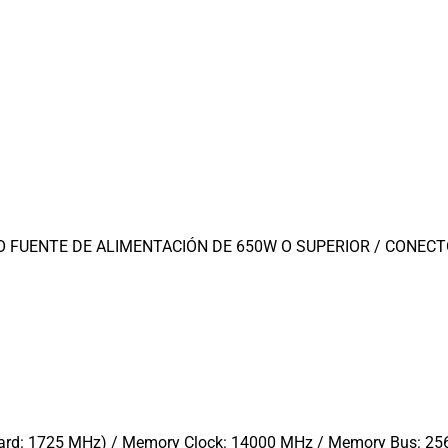
FUENTE DE ALIMENTACIÓN DE 650W O SUPERIOR / CONECTORE
Card: 1725 MHz) / Memory Clock: 14000 MHz / Memory Bus: 25