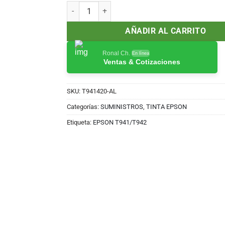
original
actual
TINTA EPSON T941 YELLOW WF-C5210/5290/571
era:
es:
S/230.00.
S/200.00.
AÑADIR AL CARRITO
Ronal Ch.
En línea
Ventas & Cotizaciones
SKU:
T941420-AL
Categorías:
SUMINISTROS
,
TINTA EPSON
Etiqueta:
EPSON T941/T942