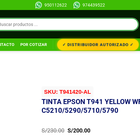
950112622
974439522
✓ DISTRIBUIDOR AUTORIZADO ✓
NTACTO
POR COTIZAR
SKU:
T941420-AL
TINTA EPSON T941 YELLOW W
C5210/5290/5710/5790
El
El
S/
230.00
S/
200.00
precio
precio