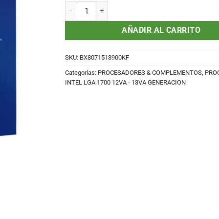
Procesador Intel CORE I9-13900KF 3.0GHZ LGA1
AÑADIR AL CARRITO
SKU:
BX8071513900KF
Categorías:
PROCESADORES & COMPLEMENTOS
,
PRO
INTEL LGA 1700 12VA - 13VA GENERACION