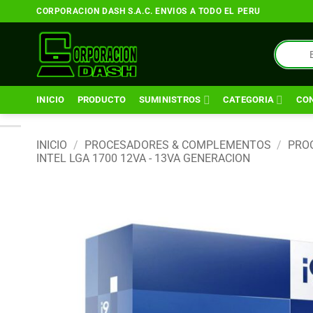
Saltar
CORPORACION DASH S.A.C. ENVIOS A TODO EL PERU
al
contenido
Búsqueda
de
productos
INICIO
PRODUCTO
SUMINISTROS
CATEGORIA
CO
INICIO
/
PROCESADORES & COMPLEMENTOS
/
PRO
INTEL LGA 1700 12VA - 13VA GENERACION