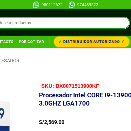
950112622
974439522
✓ DISTRIBUIDOR AUTORIZADO ✓
NTACTO
POR COTIZAR
CESADOR
SKU:
BX8071513900KF
Procesador Intel CORE I9-1390
3.0GHZ LGA1700
S/
2,569.00