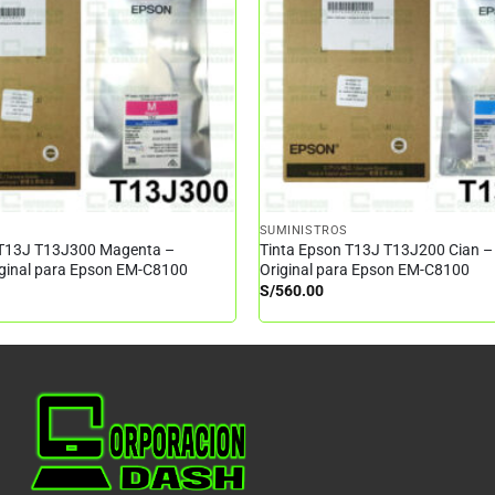
SUMINISTROS
 T13J T13J300 Magenta –
Tinta Epson T13J T13J200 Cian –
iginal para Epson EM-C8100
Original para Epson EM-C8100
S/
560.00