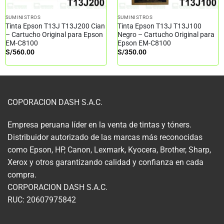
SUMINISTROS
SUMINISTROS
Tinta Epson T13J T13J200 Cian
Tinta Epson T13J T13J100
– Cartucho Original para Epson
Negro – Cartucho Original para
EM-C8100
Epson EM-C8100
S/
560.00
S/
350.00
COPORACION DASH S.A.C.
Empresa peruana líder en la venta de tintas y tóners.
Distribuidor autorizado de las marcas más reconocidas
como Epson, HP, Canon, Lexmark, Kyocera, Brother, Sharp,
Xerox y otros garantizando calidad y confianza en cada
compra.
CORPORACION DASH S.A.C.
RUC: 20607975842