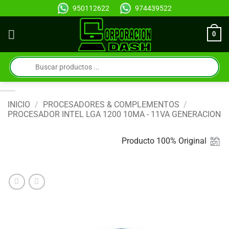
Saltar
950112622
974439522
al
contenido
0
Búsqueda
de
productos
INICIO
/
PROCESADORES & COMPLEMENTOS
/
PROCESADOR INTEL LGA 1200 10MA - 11VA GENERACION
Producto 100% Original