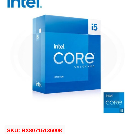
SKU:
BX8071513600K