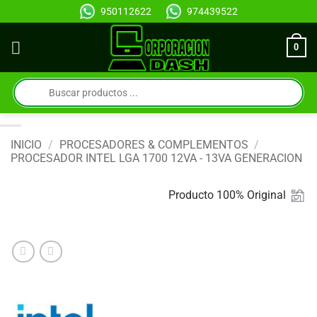
Saltar
950112622
974439522
al
contenido
0
Búsqueda
de
productos
INICIO
/
PROCESADORES & COMPLEMENTOS
/
PROCESADOR INTEL LGA 1700 12VA - 13VA GENERACION
Producto 100% Original