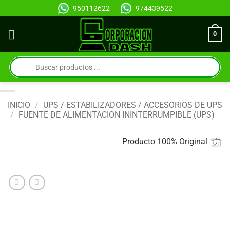
Saltar
950112622
974439522
al
contenido
0
Búsqueda
de
productos
INICIO
/
UPS / ESTABILIZADORES / ACCESORIOS DE UPS
/
FUENTE DE ALIMENTACION ININTERRUMPIBLE (UPS)
Producto 100% Original