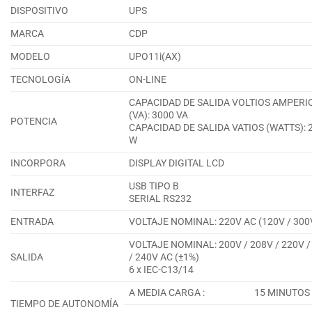
DISPOSITIVO
UPS
MARCA
CDP
MODELO
UPO11i(AX)
TECNOLOGÍA
ON-LINE
CAPACIDAD DE SALIDA VOLTIOS AMPERI
(VA): 3000 VA
POTENCIA
CAPACIDAD DE SALIDA VATIOS (WATTS): 
W
INCORPORA
DISPLAY DIGITAL LCD
USB TIPO B
INTERFAZ
SERIAL RS232
ENTRADA
VOLTAJE NOMINAL: 220V AC (120V / 300
VOLTAJE NOMINAL: 200V / 208V / 220V /
SALIDA
/ 240V AC (±1%)
6 x IEC-C13/14
A MEDIA CARGA :
15 MINUTOS
TIEMPO DE AUTONOMÍA