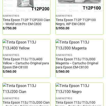
SUMINISTROS
SUMINISTROS
Tinta Epson T12P T12P200 Cian
Tinta Epson T12P T12P100
– WorkForce Pro EM-C800
Negro, WP EM-C800
S/
750.00
S/
950.00
SUMINISTROS
SUMINISTROS
Tinta Epson T13J T13J400
Tinta Epson T13J T13J300
Yellow – Cartucho Original para
Magenta – Cartucho Original
Epson EM-C8100
para Epson EM-C8100
S/
560.00
S/
560.00
SUMINISTROS
SUMINISTROS
Tinta Epson T13J T13J200 Cian
Tinta Epson T13J T13J100