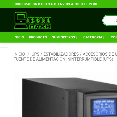
Saltar
CORPORACION DASH S.A.C. ENVIOS A TODO EL PERU
al
contenido
Búsqueda
de
productos
INICIO
PRODUCTO
SUMINISTROS
CATEGORIA
CO
INICIO
/
UPS / ESTABILIZADORES / ACCESORIOS DE 
FUENTE DE ALIMENTACION ININTERRUMPIBLE (UPS)