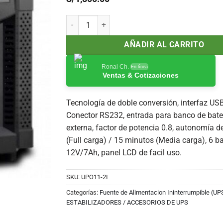
UPS CDP UPO11-2i(AX), On-Line, 2000VA, 1600W, 
AÑADIR AL CARRITO
Ronal Ch.
En línea
Ventas & Cotizaciones
Tecnología de doble conversión, interfaz USB
Conector RS232, entrada para banco de bate
externa, factor de potencia 0.8, autonomía d
(Full carga) / 15 minutos (Media carga), 6 ba
12V/7Ah, panel LCD de facil uso.
SKU:
UPO11-2I
Categorías:
Fuente de Alimentacion Ininterrumpible (UP
ESTABILIZADORES / ACCESORIOS DE UPS