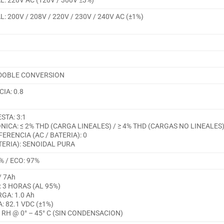
: 220V AC (120V / 300V ±3%)
 200V / 208V / 220V / 230V / 240V AC (±1%)
DOBLE CONVERSION
IA: 0.8
STA: 3:1
ICA: ≤ 2% THD (CARGA LINEALES) / ≥ 4% THD (CARGAS NO LINEALES
ERENCIA (AC / BATERIA): 0
TERIA): SENOIDAL PURA
% / ECO: 97%
/ 7Ah
 3 HORAS (AL 95%)
GA: 1.0 Ah
: 82.1 VDC (±1%)
 RH @ 0° – 45° C (SIN CONDENSACION)