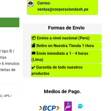
Correo:
ventas@corporaciondash.pe
220VAC, 8 salidas IEC-C13/14. cantidad
Formas de Envio
📦
Envios a nivel nacional (Perú)
🏬
Retiro en Nuestra Tienda 1 Hora
 tipo B /
🚚
Envío inmediato a 1 - 4 horas
rías
(Lima)
e 6 minutos
✔️
Garantía de todo nuestros
terías de
productos
Medios de Pago.
S)
,
UPS /