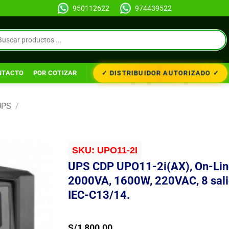
950112622
974439522
✓ DISTRIBUIDOR AUTORIZADO ✓
NTACTO
POR COTIZAR
UPS
/
SKU:
UPO11-2I
UPS CDP UPO11-2i(AX), On-Lin
2000VA, 1600W, 220VAC, 8 sal
IEC-C13/14.
S/
1,800.00