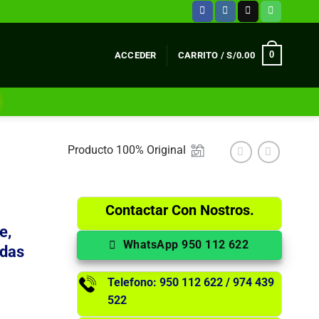
0
ACCEDER
CARRITO /
S/
0.00
Producto 100% Original
Contactar Con Nostros.
e,
WhatsApp 950 112 622
idas
Telefono: 950 112 622 / 974 439
522