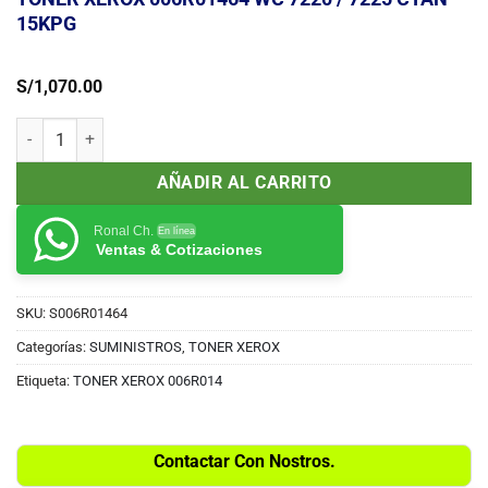
15KPG
S/
1,070.00
TONER XEROX 006R01464 WC 7220 / 7225 CYAN 15KPG cantidad
AÑADIR AL CARRITO
Ronal Ch.
En línea
Ventas & Cotizaciones
SKU:
S006R01464
Categorías:
SUMINISTROS
,
TONER XEROX
Etiqueta:
TONER XEROX 006R014
Contactar Con Nostros.