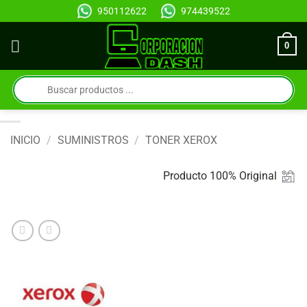
Saltar
950112622
974439522
al
contenido
0
Búsqueda
de
productos
INICIO
/
SUMINISTROS
/
TONER XEROX
Producto 100% Original