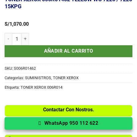
15KPG
S/
1,070.00
TONER XEROX 006R01462 YELLOW WC 7220 / 7225 15KPG cantida
AÑADIR AL CARRITO
SKU:
S006R01462
Categorías:
SUMINISTROS
,
TONER XEROX
Etiqueta:
TONER XEROX 006R014
Contactar Con Nostros.
WhatsApp 950 112 622