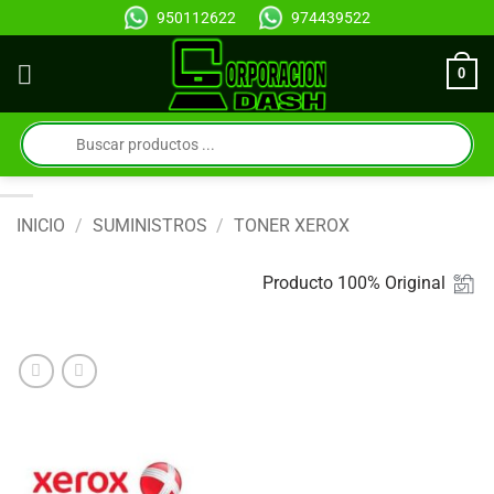
Saltar
950112622
974439522
al
contenido
0
Búsqueda
de
productos
INICIO
/
SUMINISTROS
/
TONER XEROX
Producto 100% Original