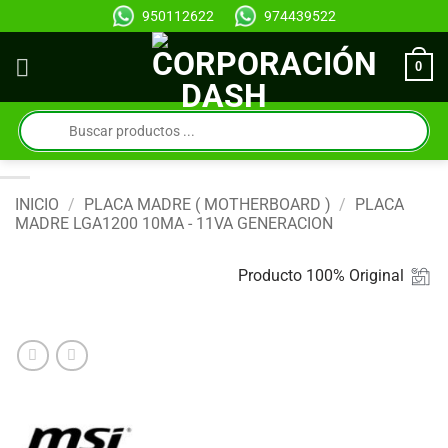
Saltar
950112622
974439522
al
contenido
0
Búsqueda
de
productos
INICIO
/
PLACA MADRE ( MOTHERBOARD )
/
PLACA
MADRE LGA1200 10MA - 11VA GENERACION
Producto 100% Original