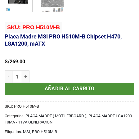
SKU:
PRO H510M-B
Placa Madre MSI PRO H510M-B Chipset H470,
LGA1200, mATX
S/
269.00
Placa Madre MSI PRO H510M-B Chipset H470, LGA1200, mATX cant
AÑADIR AL CARRITO
SKU:
PRO H510M-B
Categorías:
PLACA MADRE ( MOTHERBOARD )
,
PLACA MADRE LGA1200
10MA - 11VA GENERACION
Etiquetas:
MSI
,
PRO H510M-B