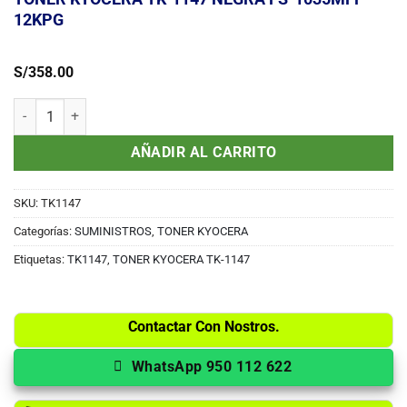
12KPG
S/
358.00
TONER KYOCERA TK-1147 NEGRA FS-1035MFP 12KPG cantidad
AÑADIR AL CARRITO
SKU:
TK1147
Categorías:
SUMINISTROS
,
TONER KYOCERA
Etiquetas:
TK1147
,
TONER KYOCERA TK-1147
Contactar Con Nostros.
WhatsApp 950 112 622