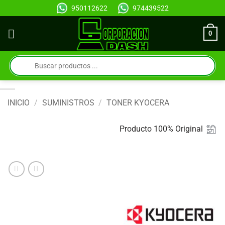
Saltar
950112622
974439522
al
contenido
0
Búsqueda
de
productos
INICIO
/
SUMINISTROS
/
TONER KYOCERA
Producto 100% Original