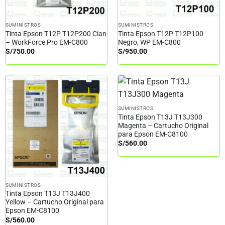
SUMINISTROS
SUMINISTROS
Tinta Epson T12P T12P200 Cian
Tinta Epson T12P T12P100
– WorkForce Pro EM-C800
Negro, WP EM-C800
S/
750.00
S/
950.00
SUMINISTROS
Tinta Epson T13J T13J300
Magenta – Cartucho Original
para Epson EM-C8100
S/
560.00
SUMINISTROS
Tinta Epson T13J T13J400
Yellow – Cartucho Original para
Epson EM-C8100
S/
560.00