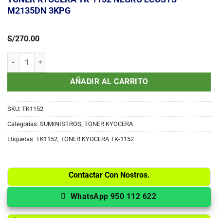
M2135DN 3KPG
S/
270.00
TONER KYOCERA TK-1152 NEGRO ECOSYS M2135DN 3KPG cantida
AÑADIR AL CARRITO
SKU:
TK1152
Categorías:
SUMINISTROS
,
TONER KYOCERA
Etiquetas:
TK1152
,
TONER KYOCERA TK-1152
Contactar Con Nostros.
WhatsApp 950 112 622