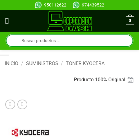
Saltar
950112622
974439522
al
contenido
0
Búsqueda
de
productos
INICIO
/
SUMINISTROS
/
TONER KYOCERA
Producto 100% Original