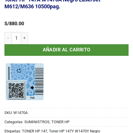
M612/M636 10500pag.
S/
880.00
Toner HP 147A W1470A Negro LaserJet M612/M636 10500pag. can
AÑADIR AL CARRITO
SKU:
W1470A
Categorías:
SUMINISTROS
,
TONER HP
Etiquetas:
TONER HP 147
,
Toner HP 147Y W1470Y Negro