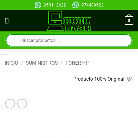
Saltar
950112622
974439522
al
contenido
0
Búsqueda
de
productos
INICIO
/
SUMINISTROS
/
TONER HP
Producto 100% Original