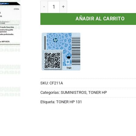
Toner HP 131A CF211A Cian, MFP M276, M251 ca
AÑADIR AL CARRITO
SKU:
CF211A
Categorías:
SUMINISTROS
,
TONER HP
Etiqueta:
TONER HP 131