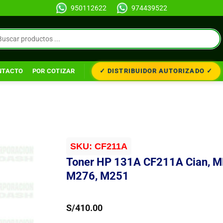
950112622
974439522
✓ DISTRIBUIDOR AUTORIZADO ✓
NTACTO
POR COTIZAR
SKU:
CF211A
Toner HP 131A CF211A Cian, 
M276, M251
S/
410.00