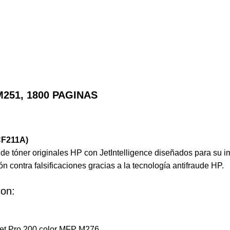
M251, 1800 PAGINAS
CF211A)
e tóner originales HP con JetIntelligence diseñados para su im
n contra falsificaciones gracias a la tecnología antifraude HP.
con:
Jet Pro 200 color MFP M276