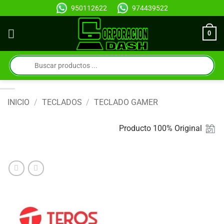
Saltar
950112622
974439522
al
contenido
0
Búsqueda
de
productos
INICIO
/
TECLADOS
/
TECLADO GAMER
Producto 100% Original