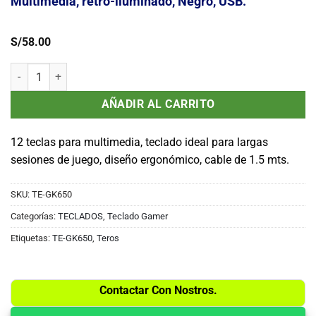
Multimedia, retro-iluminado, Negro, USB.
S/
58.00
Teclado Gamer Teros TE-GK650, Español, Multimedia, retro-ilumina
AÑADIR AL CARRITO
12 teclas para multimedia, teclado ideal para largas
sesiones de juego, diseño ergonómico, cable de 1.5 mts.
SKU:
TE-GK650
Categorías:
TECLADOS
,
Teclado Gamer
Etiquetas:
TE-GK650
,
Teros
Contactar Con Nostros.