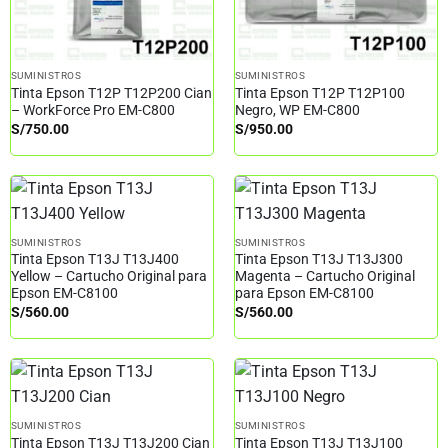
SUMINISTROS
SUMINISTROS
Tinta Epson T12P T12P200 Cian
Tinta Epson T12P T12P100
– WorkForce Pro EM-C800
Negro, WP EM-C800
S/
750.00
S/
950.00
SUMINISTROS
SUMINISTROS
Tinta Epson T13J T13J400
Tinta Epson T13J T13J300
Yellow – Cartucho Original para
Magenta – Cartucho Original
Epson EM-C8100
para Epson EM-C8100
S/
560.00
S/
560.00
SUMINISTROS
SUMINISTROS
Tinta Epson T13J T13J200 Cian
Tinta Epson T13J T13J100