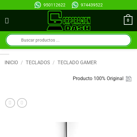
Saltar
950112622
974439522
al
contenido
0
Búsqueda
de
productos
INICIO
/
TECLADOS
/
TECLADO GAMER
Producto 100% Original