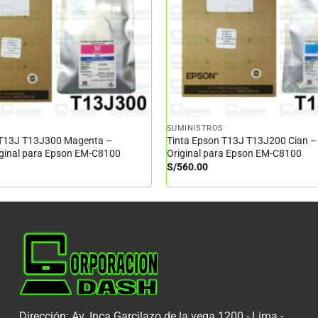
SUMINISTROS
 T13J T13J300 Magenta –
Tinta Epson T13J T13J200 Cian –
iginal para Epson EM-C8100
Original para Epson EM-C8100
S/
560.00
Dirección: Av. Inca Garcilazo de la vega 1200 - Lima -