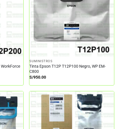
SUMINISTROS
– WorkForce
Tinta Epson T12P T12P100 Negro, WP EM-
C800
S/
950.00