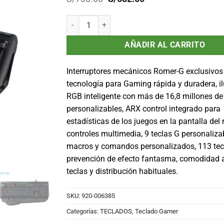
precio
precio
original
actual
Teclado Gamer Logitech G910 Orion Spark, Multim
era:
es:
S/700.00.
S/682.00.
AÑADIR AL CARRITO
Interruptores mecánicos Romer-G exclusivos
tecnología para Gaming rápida y duradera, i
RGB inteligente con más de 16,8 millones de
personalizables, ARX control integrado para
estadísticas de los juegos en la pantalla del 
controles multimedia, 9 teclas G personaliza
macros y comandos personalizados, 113 tec
prevención de efecto fantasma, comodidad 
teclas y distribución habituales.
SKU:
920-006385
Categorías:
TECLADOS
,
Teclado Gamer