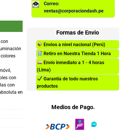
Correo:
ventas@corporaciondash.pe
edia, USB, teclas iluminadas RGB. cantidad
Formas de Envio
 con
Envios a nivel nacional (Perú)
luminación
Retiro en Nuestra Tienda 1 Hora
 colores
Envío inmediato a 1 - 4 horas
(Lima)
móvil,
bles con
Garantía de todo nuestros
las con
productos
absoluta en
Medios de Pago.