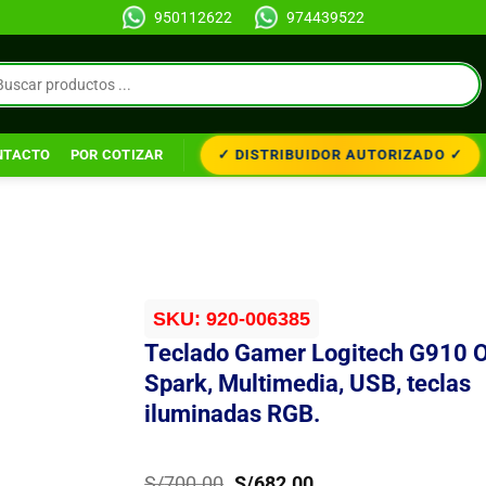
950112622
974439522
✓ DISTRIBUIDOR AUTORIZADO ✓
NTACTO
POR COTIZAR
SKU:
920-006385
Teclado Gamer Logitech G910 O
Spark, Multimedia, USB, teclas
iluminadas RGB.
El
El
S/
700.00
S/
682.00