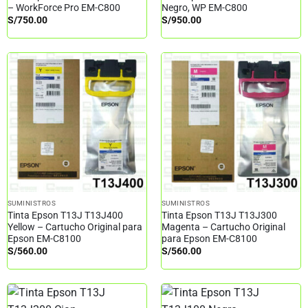
– WorkForce Pro EM-C800
Negro, WP EM-C800
S/
750.00
S/
950.00
SUMINISTROS
SUMINISTROS
Tinta Epson T13J T13J400
Tinta Epson T13J T13J300
Yellow – Cartucho Original para
Magenta – Cartucho Original
Epson EM-C8100
para Epson EM-C8100
S/
560.00
S/
560.00