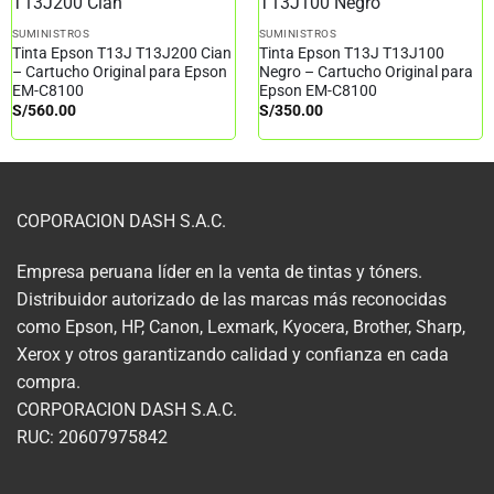
SUMINISTROS
SUMINISTROS
Tinta Epson T13J T13J200 Cian
Tinta Epson T13J T13J100
– Cartucho Original para Epson
Negro – Cartucho Original para
EM-C8100
Epson EM-C8100
S/
560.00
S/
350.00
COPORACION DASH S.A.C.
Empresa peruana líder en la venta de tintas y tóners.
Distribuidor autorizado de las marcas más reconocidas
como Epson, HP, Canon, Lexmark, Kyocera, Brother, Sharp,
Xerox y otros garantizando calidad y confianza en cada
compra.
CORPORACION DASH S.A.C.
RUC: 20607975842