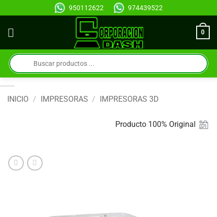
Saltar
950112622
974439522
al
contenido
0
Búsqueda
de
productos
INICIO
/
IMPRESORAS
/
IMPRESORAS 3D
Producto 100% Original