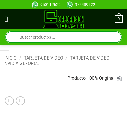
Saltar
950112622
974439522
al
contenido
0
Búsqueda
de
productos
INICIO
/
TARJETA DE VIDEO
/
TARJETA DE VIDEO
NVIDIA GEFORCE
Producto 100% Original