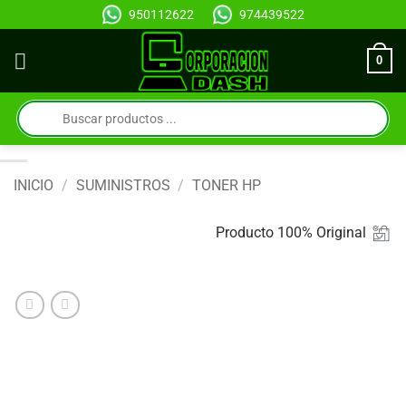
Saltar
950112622
974439522
al
contenido
0
Búsqueda
de
productos
INICIO
/
SUMINISTROS
/
TONER HP
Producto 100% Original