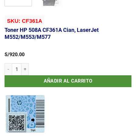
SKU:
CF361A
Toner HP 508A CF361A Cian, LaserJet
M552/M553/M577
S/
920.00
Toner HP 508A CF361A Cian, LaserJet M552/M553/M577 cantidad
AÑADIR AL CARRITO