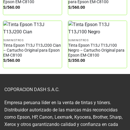
Epson EM-C8100
para Epson EM-C8100
S/
560.00
S/
560.00
SUMINISTROS
SUMINISTROS
Tinta Epson T13J T13J200 Cian
Tinta Epson T13J T13J100
– Cartucho Original para Epson
Negro – Cartucho Original para
EM-C8100
Epson EM-C8100
S/
560.00
S/
350.00
COPORACION DASH S.A.C.
Empresa peruana líder en la venta de tintas y tóners.
Distribuidor autorizado de las marcas más reconocidas
como Epson, HP, Canon, Lexmark, Kyocera, Brother, Sharp,
Xerox y otros garantizando calidad y confianza en cada