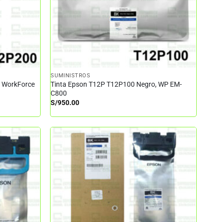
SUMINISTROS
– WorkForce
Tinta Epson T12P T12P100 Negro, WP EM-
C800
S/
950.00