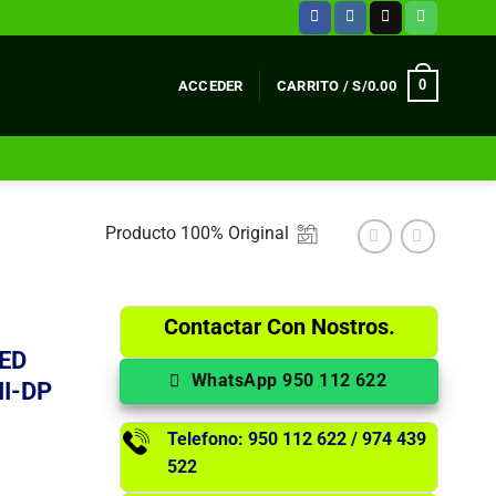
0
ACCEDER
CARRITO /
S/
0.00
Producto 100% Original
Contactar Con Nostros.
ED
WhatsApp 950 112 622
I-DP
Telefono: 950 112 622 / 974 439
522