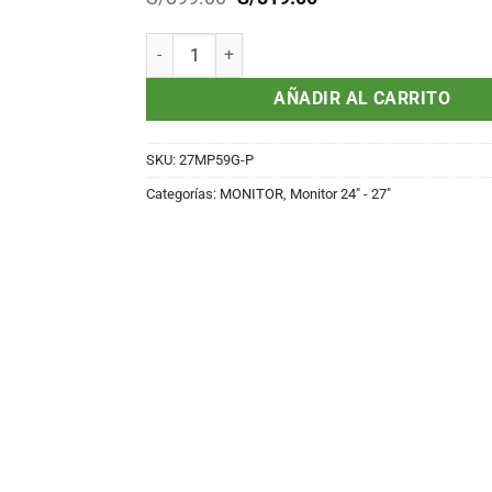
precio
precio
original
actual
MONITOR LG 27MP59G-P 27" LED GAMING IPS H
era:
es:
S/899.00.
S/819.00.
AÑADIR AL CARRITO
SKU:
27MP59G-P
Categorías:
MONITOR
,
Monitor 24" - 27"