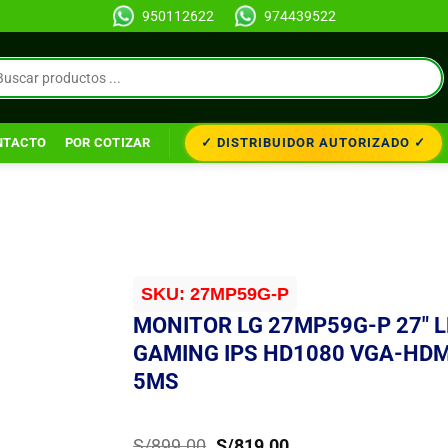
950112622
974439522
✓ DISTRIBUIDOR AUTORIZADO ✓
NTACTO
POR COTIZAR
SKU:
27MP59G-P
MONITOR LG 27MP59G-P 27″ L
GAMING IPS HD1080 VGA-HDM
5MS
El
El
S/
899.00
S/
819.00