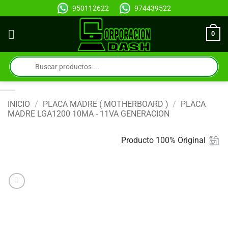
Saltar
950112622
974439522
al
contenido
0
Búsqueda
de
productos
INICIO
/
PLACA MADRE ( MOTHERBOARD )
/
PLACA
MADRE LGA1200 10MA - 11VA GENERACION
Producto 100% Original