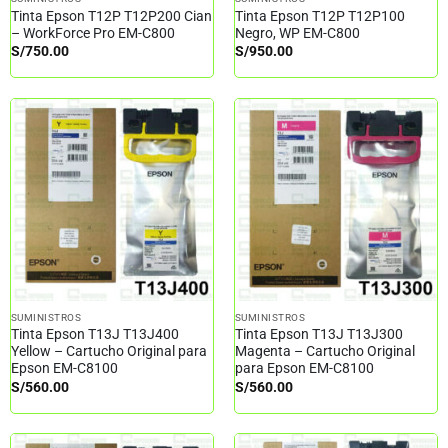
Tinta Epson T12P T12P200 Cian
Tinta Epson T12P T12P100
– WorkForce Pro EM-C800
Negro, WP EM-C800
S/
750.00
S/
950.00
SUMINISTROS
SUMINISTROS
Tinta Epson T13J T13J400
Tinta Epson T13J T13J300
Yellow – Cartucho Original para
Magenta – Cartucho Original
Epson EM-C8100
para Epson EM-C8100
S/
560.00
S/
560.00