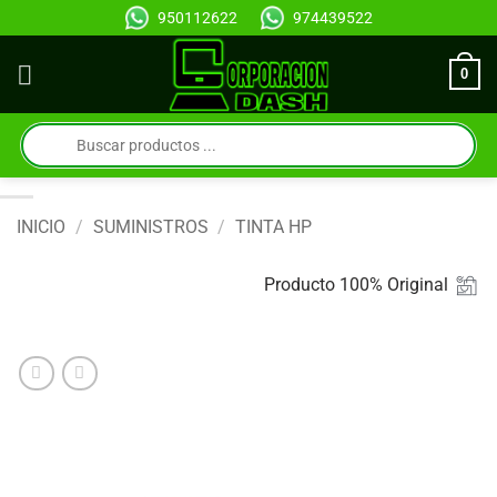
Saltar
950112622
974439522
al
contenido
0
Búsqueda
de
productos
INICIO
/
SUMINISTROS
/
TINTA HP
Producto 100% Original