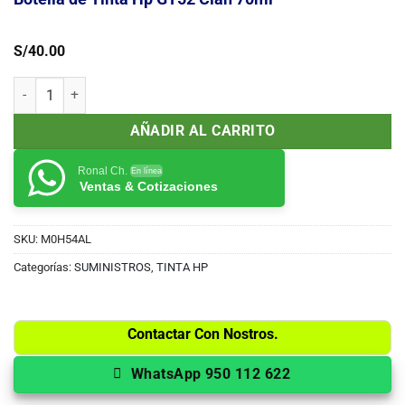
S/
40.00
Botella de Tinta Hp GT52 Cian 70ml cantidad
AÑADIR AL CARRITO
Ronal Ch.
En línea
Ventas & Cotizaciones
SKU:
M0H54AL
Categorías:
SUMINISTROS
,
TINTA HP
Contactar Con Nostros.
WhatsApp 950 112 622