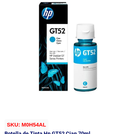
SKU:
M0H54AL
Botella de Tinta Hp GT52 Cian 70ml