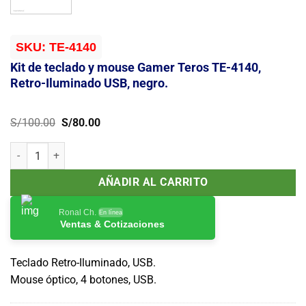
SKU:
TE-4140
Kit de teclado y mouse Gamer Teros TE-4140,
Retro-Iluminado USB, negro.
El
El
S/
100.00
S/
80.00
precio
precio
original
actual
Kit de teclado y mouse Gamer Teros TE-4140, Retro-Iluminado USB, 
era:
es:
S/100.00.
S/80.00.
AÑADIR AL CARRITO
Ronal Ch.
En línea
Ventas & Cotizaciones
Teclado Retro-Iluminado, USB.
Mouse óptico, 4 botones, USB.