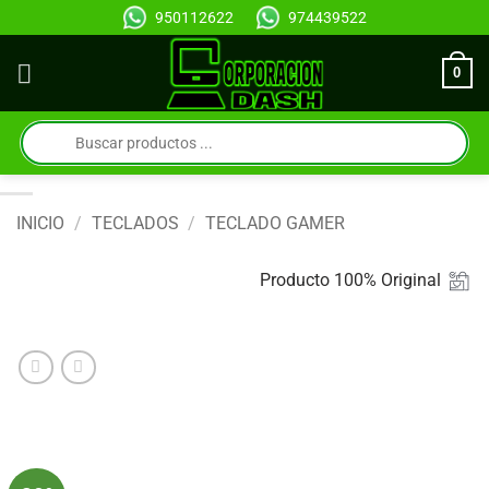
Saltar
950112622
974439522
al
contenido
0
Búsqueda
de
productos
INICIO
/
TECLADOS
/
TECLADO GAMER
Producto 100% Original