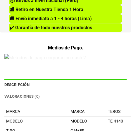
📦
Envios a nivel nacional (Perú)
🏬
Retiro en Nuestra Tienda 1 Hora
🚚
Envío inmediato a 1 - 4 horas (Lima)
✔️
Garantía de todo nuestros productos
Medios de Pago.
DESCRIPCIÓN
VALORACIONES (0)
MARCA
MARCA
TEROS
MODELO
MODELO
TE-4140
TIPO
GAMER