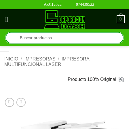
Saltar
950112622
974439522
al
contenido
0
Búsqueda
de
productos
INICIO
/
IMPRESORAS
/
IMPRESORA
MULTIFUNCIONAL LASER
Producto 100% Original