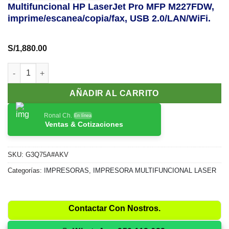
Multifuncional HP LaserJet Pro MFP M227FDW,
imprime/escanea/copia/fax, USB 2.0/LAN/WiFi.
S/
1,880.00
Multifuncional HP LaserJet Pro MFP M227FDW, imprime/escanea
AÑADIR AL CARRITO
Ronal Ch.
En línea
Ventas & Cotizaciones
SKU:
G3Q75A#AKV
Categorías:
IMPRESORAS
,
IMPRESORA MULTIFUNCIONAL LASER
Contactar Con Nostros.