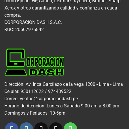
como Epson, HP, Canon, Lexmark, Kyocera, Brother, Sharp,
Xerox y otros garantizando calidad y confianza en cada
compra.
CORPORACION DASH S.A.C.
RUC: 20607975842
Dirección: Av. Inca Garcilazo de la vega 1200 - Lima - Lima
Celular. 950112622 / 974439522
Correo: ventas@corporaciondash.pe
Horario de Atencion: Lunes a Sabado 9:00 am a 8:00 pm
Domingos y Feriados: 10-5pm