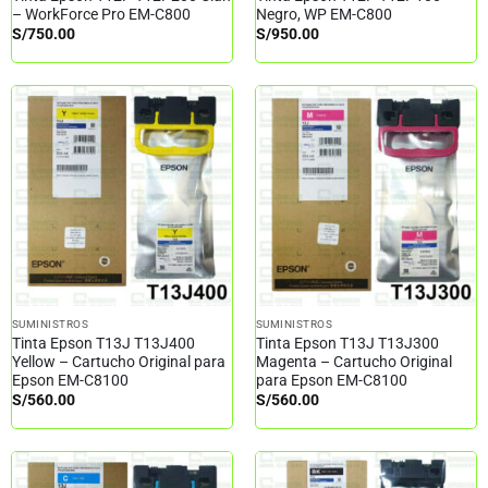
– WorkForce Pro EM-C800
Negro, WP EM-C800
S/
750.00
S/
950.00
SUMINISTROS
SUMINISTROS
Tinta Epson T13J T13J400
Tinta Epson T13J T13J300
Yellow – Cartucho Original para
Magenta – Cartucho Original
Epson EM-C8100
para Epson EM-C8100
S/
560.00
S/
560.00