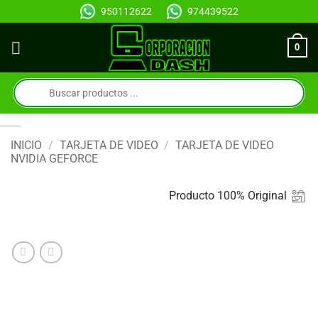
Saltar
950112622
974439522
al
contenido
0
Búsqueda
de
productos
INICIO
/
TARJETA DE VIDEO
/
TARJETA DE VIDEO
NVIDIA GEFORCE
Producto 100% Original