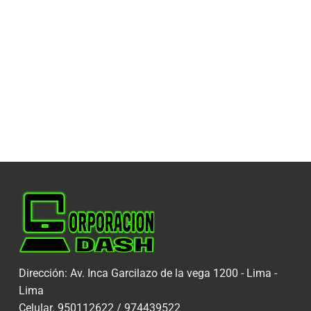
Dirección: Av. Inca Garcilazo de la vega 1200 - Lima -
Lima
Celular. 950112622 / 974439522