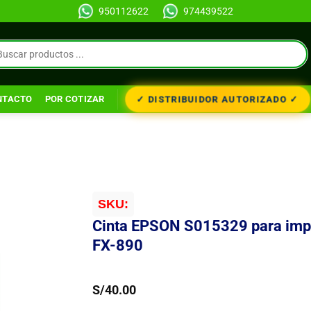
950112622
974439522
✓ DISTRIBUIDOR AUTORIZADO ✓
NTACTO
POR COTIZAR
SKU:
Cinta EPSON S015329 para imp
FX-890
S/
40.00