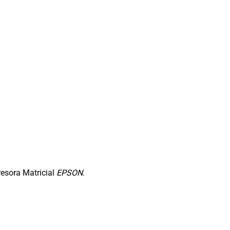
resora Matricial
EPSON
.