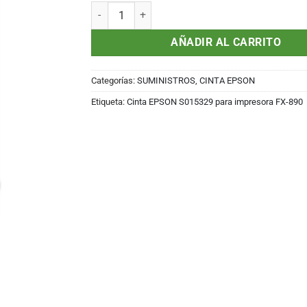
Cinta EPSON S015329 para impresora FX-890 ca
AÑADIR AL CARRITO
Categorías:
SUMINISTROS
,
CINTA EPSON
Etiqueta:
Cinta EPSON S015329 para impresora FX-890