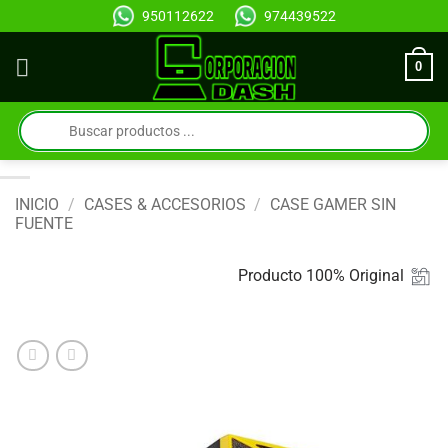
Saltar
950112622
974439522
al
contenido
0
Búsqueda
de
productos
INICIO
/
CASES & ACCESORIOS
/
CASE GAMER SIN
FUENTE
Producto 100% Original