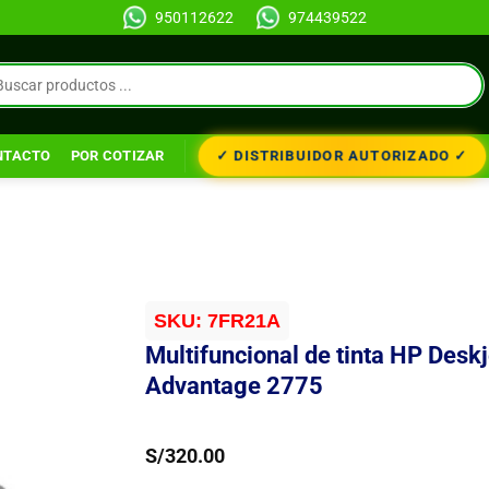
950112622
974439522
✓ DISTRIBUIDOR AUTORIZADO ✓
NTACTO
POR COTIZAR
SKU:
7FR21A
Multifuncional de tinta HP Deskj
Advantage 2775
S/
320.00