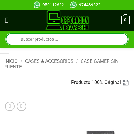
Saltar
950112622
974439522
al
contenido
0
Búsqueda
de
productos
INICIO
/
CASES & ACCESORIOS
/
CASE GAMER SIN
FUENTE
Producto 100% Original