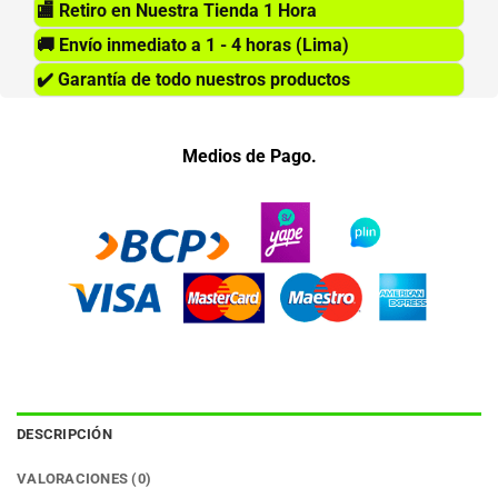
🏬
Retiro en Nuestra Tienda 1 Hora
🚚
Envío inmediato a 1 - 4 horas (Lima)
✔️
Garantía de todo nuestros productos
Medios de Pago.
DESCRIPCIÓN
VALORACIONES (0)