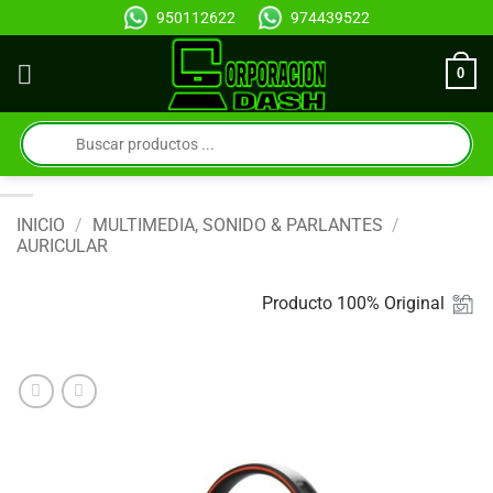
Saltar
950112622
974439522
al
contenido
0
Búsqueda
de
productos
INICIO
/
MULTIMEDIA, SONIDO & PARLANTES
/
AURICULAR
Producto 100% Original