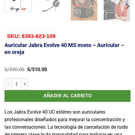
SKU:
6393-823-109
Auricular Jabra Evolve 40 MS mono – Auricular –
en oreja
El
El
S/
550.00
S/
510.00
precio
precio
original
actual
Auricular Jabra Evolve 40 MS mono - Auricular - en oreja cantidad
era:
es:
S/550.00.
S/510.00.
AÑADIR AL CARRITO
Los Jabra Evolve 40 UC estéreo son auriculares
profesionales diseñados para mejorar la concentración y
las conversaciones. La tecnología de cancelación de ruido
de primera clase le da tranquilidad para trabajar en una