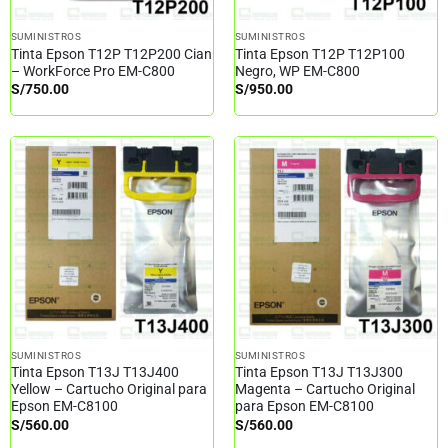
SUMINISTROS
SUMINISTROS
Tinta Epson T12P T12P200 Cian
Tinta Epson T12P T12P100
– WorkForce Pro EM-C800
Negro, WP EM-C800
S/
750.00
S/
950.00
SUMINISTROS
SUMINISTROS
Tinta Epson T13J T13J400
Tinta Epson T13J T13J300
Yellow – Cartucho Original para
Magenta – Cartucho Original
Epson EM-C8100
para Epson EM-C8100
S/
560.00
S/
560.00