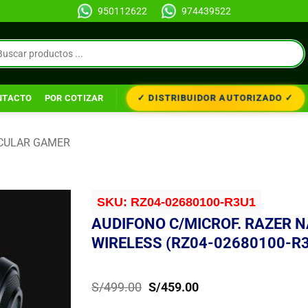
950112622
974439522
✓ DISTRIBUIDOR AUTORIZADO ✓
NTACTO
POR COTIZAR
CULAR GAMER
SKU:
RZ04-02680100-R3U1
AUDIFONO C/MICROF. RAZER N
WIRELESS (RZ04-02680100-R
El
El
S/
499.00
S/
459.00
precio
precio