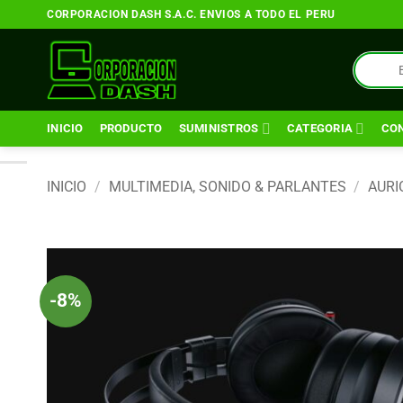
Saltar
CORPORACION DASH S.A.C. ENVIOS A TODO EL PERU
al
contenido
Búsqueda
de
productos
INICIO
PRODUCTO
SUMINISTROS
CATEGORIA
CO
INICIO
/
MULTIMEDIA, SONIDO & PARLANTES
/
AURI
-8%