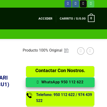
0
ACCEDER
CARRITO /
S/
0.00
Producto 100% Original
Contactar Con Nostros.
ARI
WhatsApp 950 112 622
3U1)
Telefono: 950 112 622 / 974 439
522