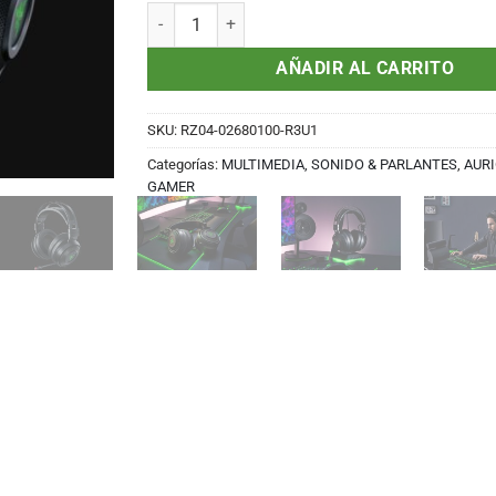
original
actual
AUDIFONO C/MICROF. RAZER NARI WIRELESS (RZ
era:
es:
S/499.00.
S/459.00.
AÑADIR AL CARRITO
SKU:
RZ04-02680100-R3U1
Categorías:
MULTIMEDIA, SONIDO & PARLANTES
,
AUR
GAMER