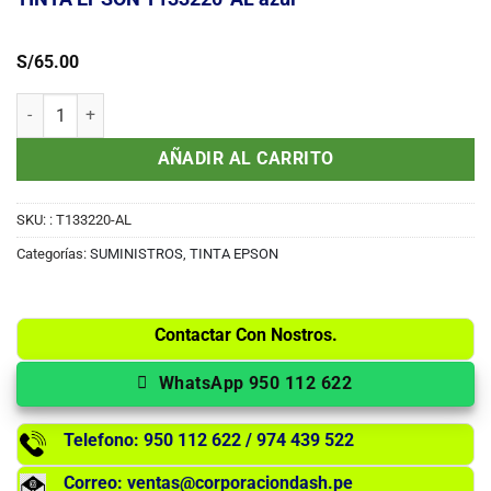
S/
65.00
TINTA EPSON T133220-AL azul cantidad
AÑADIR AL CARRITO
SKU:
: T133220-AL
Categorías:
SUMINISTROS
,
TINTA EPSON
Contactar Con Nostros.
WhatsApp 950 112 622
Telefono: 950 112 622 / 974 439 522
Correo: ventas@corporaciondash.pe