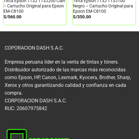
Tinta Epson T13J T13J200 Cian
Tinta Epson T13J T13J100
– Cartucho Original para Epson
Negro – Cartucho Original para
EM-C8100
Epson EM-C8100
S/
560.00
S/
350.00
COPORACION DASH S.A.C.
Empresa peruana líder en la venta de tintas y tóners.
Distribuidor autorizado de las marcas más reconocidas
como Epson, HP, Canon, Lexmark, Kyocera, Brother, Sharp,
Xerox y otros garantizando calidad y confianza en cada
compra.
CORPORACION DASH S.A.C.
RUC: 20607975842