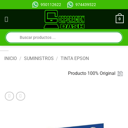
Saltar
950112622
974439522
al
contenido
0
Búsqueda
de
productos
INICIO
/
SUMINISTROS
/
TINTA EPSON
Producto 100% Original